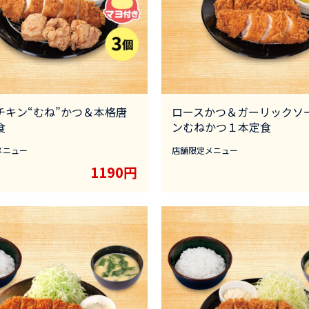
”チキン“むね”かつ＆本格唐
ロースかつ＆ガーリックソ
食
ンむねかつ１本定食
メニュー
店舗限定メニュー
1190円