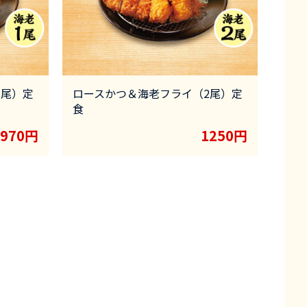
1尾）定
ロースかつ＆海老フライ（2尾）定
食
970円
1250円