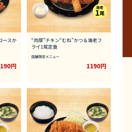
ロースか
“肉厚”チキン“むね”かつ＆海老フ
ライ1尾定食
店舗限定メニュー
1190円
1190円