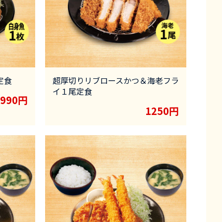
定食
超厚切りリブロースかつ＆海老フラ
イ１尾定食
990円
1250円