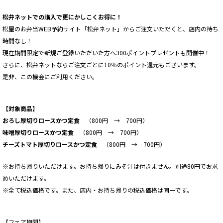
松弁ネットでの購入で更にかしこくお得に！
松屋のお弁当WEB予約サイト「松弁ネット」からご注文いただくと、店内の待ち
時間なし！
現在期間限定で新規ご登録いただいた方へ300ポイントプレゼントも開催中！
さらに、松弁ネットならご注文ごとに10％のポイント還元もございます。
是非、この機会にご利用ください。
【対象商品】
おろし厚切りロースかつ定食
（800円 →
700円
）
味噌厚切りロースかつ定食
（800円 →
700円
）
チーズトマト厚切りロースかつ定食
（800円 →
700円
）
※お持ち帰りいただけます。お持ち帰りにみそ汁は付きません。別途80円でお求
めいただけます。
※全て税込価格です。また、店内・お持ち帰りの税込価格は同一です。
【フェア期間】