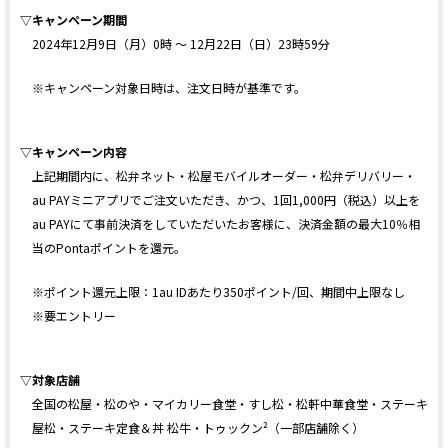
▽キャンペーン期間
2024年12月9日（月）0時 ～ 12月22日（日）23時59分
※キャンペーン対象日時は、注文日時が基準です。
▽キャンペーン内容
上記期間内に、松弁ネット・松屋モバイルオーダー・松弁デリバリー・
au PAYミニアプリでご注文いただき、かつ、1回1,000円（税込）以上を
au PAYにて事前決済をしていただいたお客様に、決済金額の最大10％相
当のPontaポイントを還元。
※ポイント還元上限：1au IDあたり350ポイント/回、期間中上限なし
※要エントリー
▽対象店舗
全国の松屋・松のや・マイカリー食堂・すし松・松軒中華食堂・ステーキ
屋松・ステーキ定食＆丼 松牛・トゥックン²（一部店舗除く）