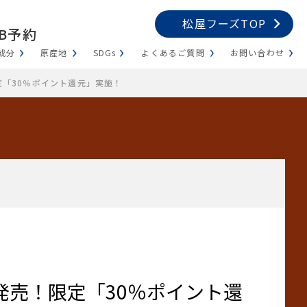
松屋フーズTOP
B予約
成分
原産地
SDGs
よくあるご質問
お問い合わせ
定「30％ポイント還元」実施！
発売！限定「30％ポイント還