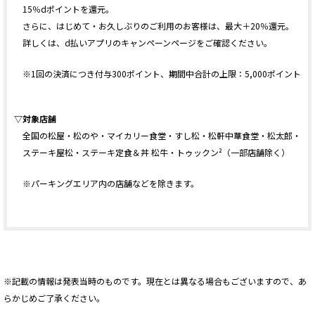
15％dポイントを還元。
さらに、はじめて・お久しぶりのご利用のお客様は、最大＋20％還元。
詳しくは、d払いアプリのキャンペーンページをご確認ください。
※1回の決済につき付与300ポイント、期間中合計の上限：5,000ポイント
▽対象店舗
全国の松屋・松のや・マイカリー食堂・すし松・松軒中華食堂・松太郎・
ステーキ屋松・ステーキ定食＆丼 松牛・トゥックン²（一部店舗除く）
※パーキングエリア内の店舗などを除きます。
※記載の情報は発表当時のものです。現在とは異なる場合もございますので、あ
らかじめご了承ください。