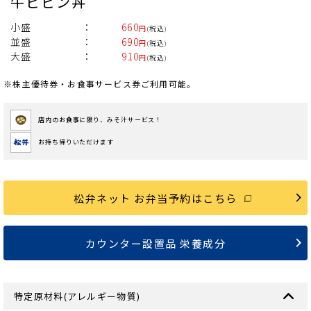
牛ビビン丼
小盛
660
円
(税込)
並盛
690
円
(税込)
大盛
910
円
(税込)
※株主優待券・お食事サービス券ご利用可能。
店内のお食事に限り、みそ汁サービス！
お持ち帰りいただけます
松弁ネット お弁当予約はこちら
カウンター設置品 栄養成分
特定原材料(アレルギー物質)