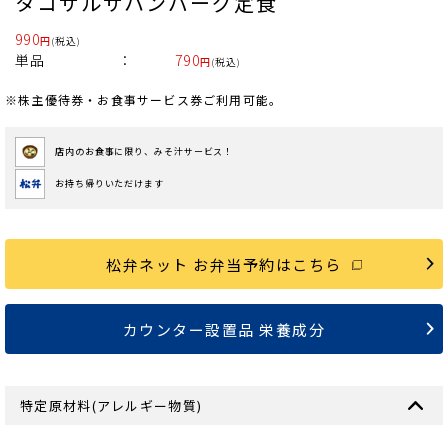
タコサルサハンバーグ定食
990
円
(税込)
単品
790
円
(税込)
※株主優待券・お食事サービス券ご利用可能。
店内のお食事に限り、みそ汁サービス！
お持ち帰りいただけます
松弁ネット お弁当予約はこちら
カウンター設置品 栄養成分
特定原材料(アレルギー物質)