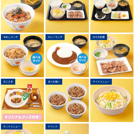
牛めしランチ
カレーランチ
ロカボ応援
おこさま
まとめ買い
サイドメニュー
セットメニュー
ドリンク