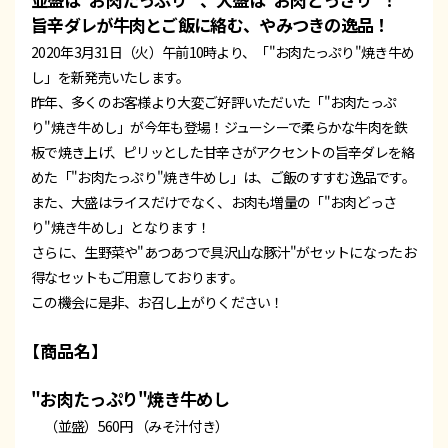
旨辛ダレが牛肉とご飯に絡む、やみつきの逸品！
2020年3月31日（火）午前10時より、「"お肉たっぷり"焼き牛め
し」を新発売いたします。
昨年、多くのお客様より大変ご好評いただいた「"お肉たっぷ
り"焼き牛めし」が今年も登場！ジューシーで柔らかな牛肉を鉄
板で焼き上げ、ピリッとした甘辛さがアクセントの旨辛ダレを絡
めた「"お肉たっぷり"焼き牛めし」は、ご飯のすすむ逸品です。
また、大盛はライスだけでなく、お肉も増量の「"お肉どっさ
り"焼き牛めし」となります！
さらに、生野菜や"あつあつで具沢山な豚汁"がセットになったお
得なセットもご用意しております。
この機会に是非、お召し上がりください！
【商品名】
"お肉たっぷり"焼き牛めし
（並盛）560円 （みそ汁付き）