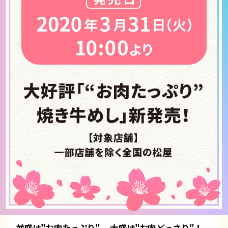
並盛は"お肉たっぷり" 、大盛は"お肉どっさり"！