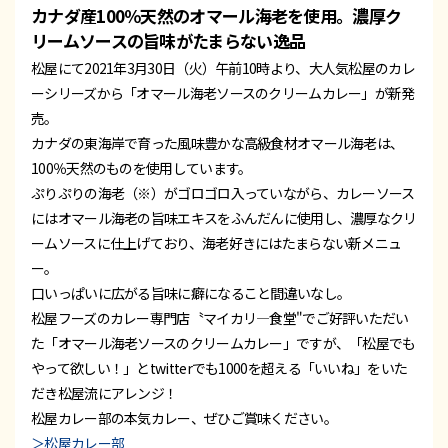
カナダ産100％天然のオマール海老を使用。濃厚ク
リームソースの旨味がたまらない逸品
松屋にて2021年3月30日（火）午前10時より、大人気松屋のカレ
ーシリーズから「オマール海老ソースのクリームカレー」が新発
売。
カナダの東海岸で育った風味豊かな高級食材オマール海老は、
100％天然のものを使用しています。
ぷりぷりの海老（※）がゴロゴロ入っていながら、カレーソース
にはオマール海老の旨味エキスをふんだんに使用し、濃厚なクリ
ームソースに仕上げており、海老好きにはたまらない新メニュ
ー。
口いっぱいに広がる旨味に癖になること間違いなし。
松屋フーズのカレー専門店〝マイカリ―食堂"でご好評いただい
た「オマール海老ソースのクリームカレー」ですが、「松屋でも
やって欲しい！」とtwitterでも1000を超える「いいね」をいた
だき松屋流にアレンジ！
松屋カレー部の本気カレー、ぜひご賞味ください。
＞松屋カレー部