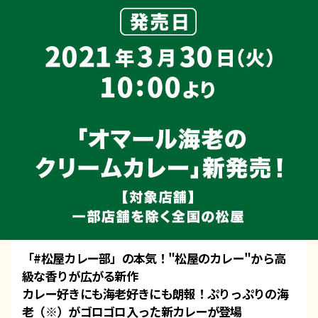
「#松屋カレー部」の本気！"松屋のカレー"から高
級な香りが広がる新作
カレー好きにも海老好きにも朗報！ぷりっぷりの海
老（※）がゴロゴロ入った新カレーが登場