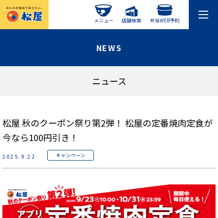
メニュー
店舗検索
弁当WEB予約
NEWS
ニュース
松屋 秋のクーポン祭り第2弾！ 松屋の定番焼肉定食が
今なら100円引き！
キャンペーン
2025.9.22