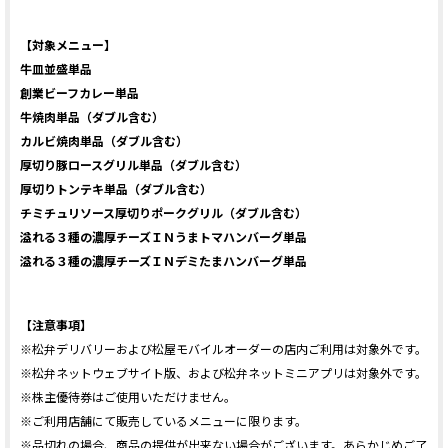
【対象メニュー】
牛皿並盛単品
創業ビーフカレー単品
牛焼肉単品（ダブル含む）
カルビ焼肉単品（ダブル含む）
厚切り豚ロースグリル単品（ダブル含む）
厚切りトンテキ単品（ダブル含む）
チミチュリソース厚切りポークグリル（ダブル含む）
溢れる３種の濃厚チーズＩＮうまトマハンバーグ単品
溢れる３種の濃厚チーズＩＮデミたまハンバーグ単品
【注意事項】
※松弁デリバリーおよび松屋モバイルオーダーの店内ご利用は対象外です。
※松弁ネットウェブサイト版、および松弁ネットミニアプリは対象外です。
※株主優待券はご使用いただけません。
※ご利用店舗にて販売しているメニューに限ります。
※品切れの場合、商品の提供が出来ない場合がございます。あらかじめご了