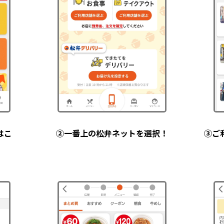
はこ
②一番上の松弁ネットを選択！
③ご