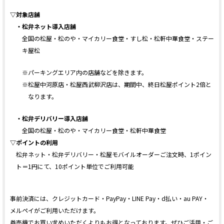
▽対象店舗
・松弁ネット導入店舗
全国の松屋・松のや・マイカリー食堂・すし松・松軒中華食堂・ステー
キ屋松
※パーキングエリア内の店舗などを除きます。
※松屋中河原店・松屋西武柳沢店は、期間中、終日松屋ポイント2倍と
なります。
・松弁デリバリー導入店舗
全国の松屋・松のや・マイカリー食堂・松軒中華食堂
▽ポイントの利用
松弁ネット・松弁デリバリー・松屋モバイルオーダーご注文時、1ポイン
ト＝1円にて、10ポイント単位でご利用可能
事前決済には、クレジットカード・PayPay・LINE Pay・d払い・au PAY・
メルペイがご利用いただけます。
券売機でお買い求めいただくよりもお得となっております。ぜひご活用・ご