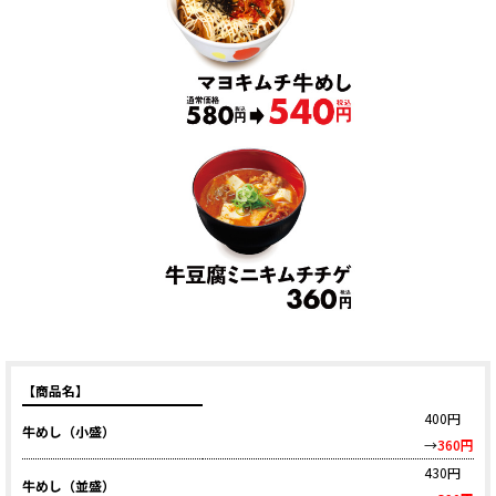
【商品名】
400円
牛めし（小盛）
→
360円
430円
牛めし（並盛）