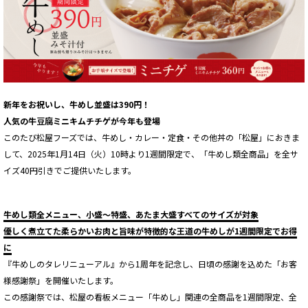
新年をお祝いし、牛めし並盛は390円！
人気の牛豆腐ミニキムチチゲが今年も登場
このたび松屋フーズでは、牛めし・カレー・定食・その他丼の「松屋」におきま
して、2025年1月14日（火）10時より1週間限定で、「牛めし類全商品」を全サ
イズ40円引きでご提供いたします。
牛めし類全メニュー、小盛～特盛、あたま大盛すべてのサイズが対象
優しく煮立てた柔らかいお肉と旨味が特徴的な王道の牛めしが1週間限定でお得
に
『牛めしのタレリニューアル』から1周年を記念し、日頃の感謝を込めた「お客
様感謝祭」を開催いたします。
この感謝祭では、松屋の看板メニュー「牛めし」関連の全商品を1週間限定、全