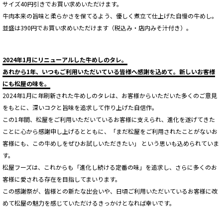
サイズ40円引きでお買い求めいただけます。
牛肉本来の旨味と柔らかさを保てるよう、優しく煮立て仕上げた自慢の牛めし。
並盛は390円でお買い求めいただけます（税込み・店内みそ汁付き）。
2024年1月にリニューアルした牛めしのタレ。
あれから1年、いつもご利用いただいている皆様へ感謝を込めて。新しいお客様
にも松屋の味を。
2024年1月に年刷新された牛めしのタレは、お客様からいただいた多くのご意見
をもとに、深いコクと旨味を追求して作り上げた自信作。
この1年間、松屋をご利用いただいているお客様に支えられ、進化を遂げてきた
ことに心から感謝申し上げるとともに、「まだ松屋をご利用されたことがないお
客様にも、この牛めしをぜひお試しいただきたい」 という思いも込められていま
す。
松屋フーズは、これからも「進化し続ける定番の味」を追求し、さらに多くのお
客様に愛される存在を目指してまいります。
この感謝祭が、皆様との新たな出会いや、日頃ご利用いただいているお客様に改
めて松屋の魅力を感じていただけるきっかけとなれば幸いです。