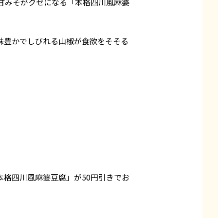
甘みそがクセになる「本格四川風麻婆
味豊かでしびれる山椒が食欲をそそる
「本格四川風麻婆豆腐」が50円引きでお