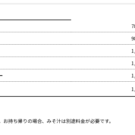
7
9
1
1
ー
1
1
。お持ち帰りの場合、みそ汁は別途料金が必要です。