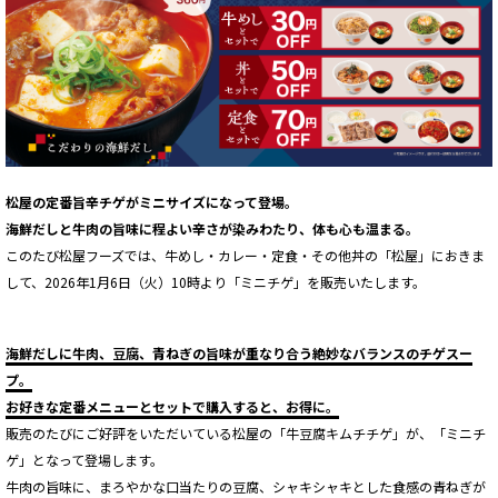
松屋の定番旨辛チゲがミニサイズになって登場。
海鮮だしと牛肉の旨味に程よい辛さが染みわたり、体も心も温まる。
このたび松屋フーズでは、牛めし・カレー・定食・その他丼の「松屋」におきま
して、2026年1月6日（火）10時より「ミニチゲ」を販売いたします。
海鮮だしに牛肉、豆腐、青ねぎの旨味が重なり合う絶妙なバランスのチゲスー
プ。
お好きな定番メニューとセットで購入すると、お得に。
販売のたびにご好評をいただいている松屋の「牛豆腐キムチチゲ」が、「ミニチ
ゲ」となって登場します。
牛肉の旨味に、まろやかな口当たりの豆腐、シャキシャキとした食感の青ねぎが