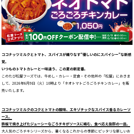
ココナッツミルクとトマト、スパイスが織りなす"優しいのにスパイシー"な新感
覚。
いつものトマトカレーと一味違う、この夏の新定番。
このたび松屋フーズでは、牛めし・カレー・定食・その他丼の「松屋」におきま
して、2026年6月9日（火）10時より「ネオトマトごろごろチキンカレー」を販
売いたします。
ココナッツミルクのコクとトマトの酸味、エキゾチックなスパイス香るカレーソ
ース。
鉄板で焼き上げたジューシーなごろチキがソースに絡む、食べ応え抜群の一皿。
大人気のごろチキシリーズから、暑くなるこれからの季節にピッタリな新しいお