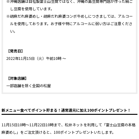
※沖縄店舗は自社製富士山豆腐ではなく、沖縄の島豆腐専門店が作った絹ご
し豆腐を使用しています。
※胡麻だれ麻婆めし・胡麻だれ麻婆コンボ牛めしにつきましては、アルコー
ルを使用しております。お子様や特にアルコールに弱い方はご注意くださ
い。
【発売日】
2022年11月15日（火）午前10時 ～
【対象店舗】
一部店舗を除く全国の松屋
新メニュー食べてポイント貯まる！通常還元に加え100ポイントプレゼント！
11月15日10時～11月22日10時まで、松弁ネットを利用して「富士山豆腐の本格
麻婆めし」をご注文頂けると、100ポイントプレゼントいたします。