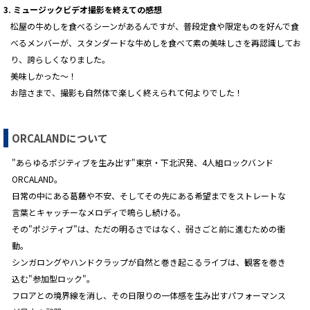
3. ミュージックビデオ撮影を終えての感想
松屋の牛めしを食べるシーンがあるんですが、普段定食や限定ものを好んで食
べるメンバーが、スタンダードな牛めしを食べて素の美味しさを再認識してお
り、誇らしくなりました。
美味しかった〜！
お陰さまで、撮影も自然体で楽しく終えられて何よりでした！
ORCALANDについて
"あらゆるポジティブを生み出す"東京・下北沢発、4人組ロックバンド
ORCALAND。
日常の中にある葛藤や不安、そしてその先にある希望までをストレートな
言葉とキャッチーなメロディで鳴らし続ける。
その"ポジティブ"は、ただの明るさではなく、弱さごと前に進むための衝
動。
シンガロングやハンドクラップが自然と巻き起こるライブは、観客を巻き
込む"参加型ロック"。
フロアとの境界線を消し、その日限りの一体感を生み出すパフォーマンス