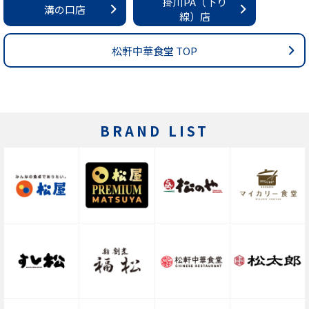
掛川PA（下り
溝の口店
線）店
松軒中華食堂 TOP
BRAND LIST