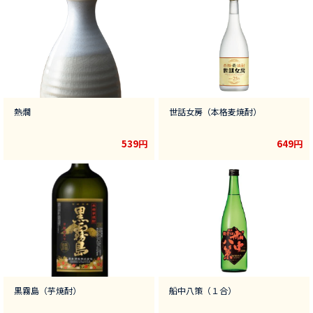
熱燗
世話女房（本格麦焼酎）
539円
649円
黒霧島（芋焼酎）
船中八策（１合）