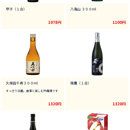
甲子（１合）
八海山 ３００ml
1078円
1100円
久保田千寿３００ml
瑞鷹（１合）
すっきり淡麗。食事と楽しむ吟醸酒です
1320円
1320円