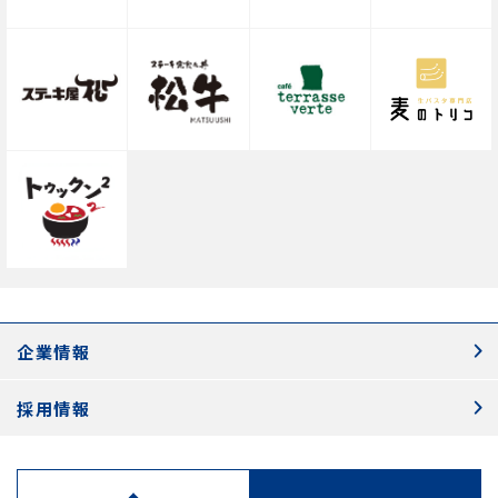
企業情報
採用情報